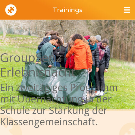
Trainings
GroupSenz
Erlebnisnacht
Ein zweitägiges Programm
mit Übernachtung in der
Schule zur Stärkung der
Klassengemeinschaft.